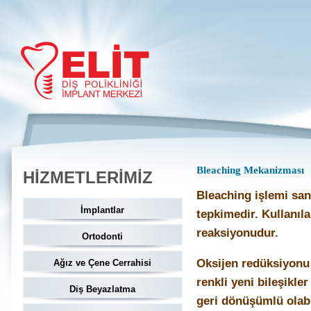
Bleaching Mekanizması
HİZMETLERİMİZ
Bleaching işlemi sanı
İmplantlar
tepkimedir. Kullanıl
reaksiyonudur.
Ortodonti
Oksijen redüksiyonu
Ağız ve Çene Cerrahisi
renkli yeni bileşikle
Diş Beyazlatma
geri dönüşümlü olabil